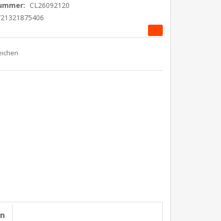
nummer:
CL26092120
721321875406
on