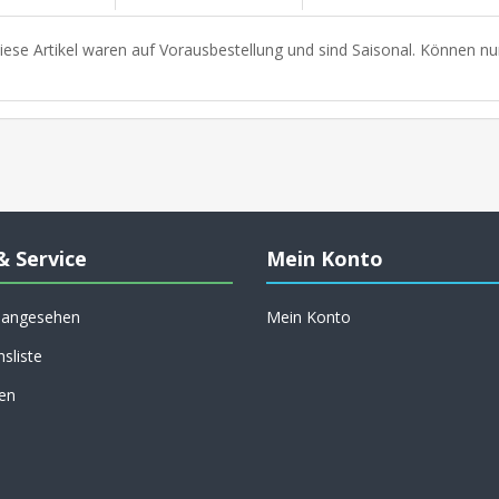
iese Artikel waren auf Vorausbestellung und sind Saisonal. Können nu
& Service
Mein Konto
h angesehen
Mein Konto
hsliste
en