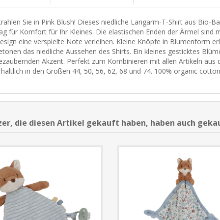
trahlen Sie in Pink Blush! Dieses niedliche Langarm-T-Shirt aus Bio-
ag für Komfort für Ihr Kleines. Die elastischen Enden der Ärmel sin
esign eine verspielte Note verleihen. Kleine Knöpfe in Blumenform er
etonen das niedliche Aussehen des Shirts. Ein kleines gesticktes Blüm
ezaubernden Akzent. Perfekt zum Kombinieren mit allen Artikeln aus d
rhältlich in den Größen 44, 50, 56, 62, 68 und 74. 100% organic cotto
er, die diesen Artikel gekauft haben, haben auch geka