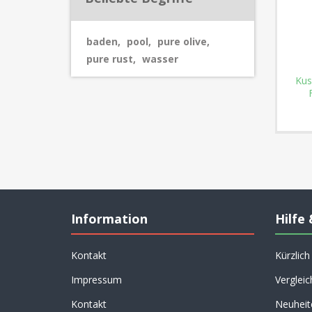
baden
,
pool
,
pure olive
,
pure rust
,
wasser
Kus
Information
Hilfe 
Kontakt
Kürzlic
Impressum
Vergleic
Kontakt
Neuheit