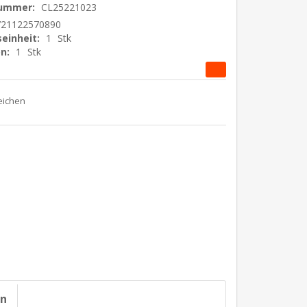
nummer:
CL25221023
721122570890
einheit:
1
Stk
n:
1
Stk
on