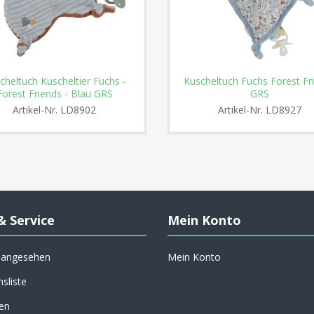
cheltuch Kuscheltier Fuchs -
Kuscheltuch Fuchs Forest Fr
Forest Friends - Blau GRS
GRS
Artikel-Nr.
LD8902
Artikel-Nr.
LD8927
& Service
Mein Konto
h angesehen
Mein Konto
hsliste
en