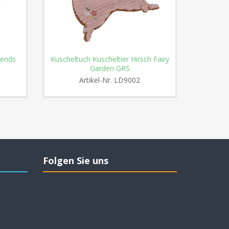
iends
Kuscheltuch Kuscheltier Hirsch Fairy
Kuschel
Garden GRS
Artikel-Nr.
LD9002
Folgen Sie uns