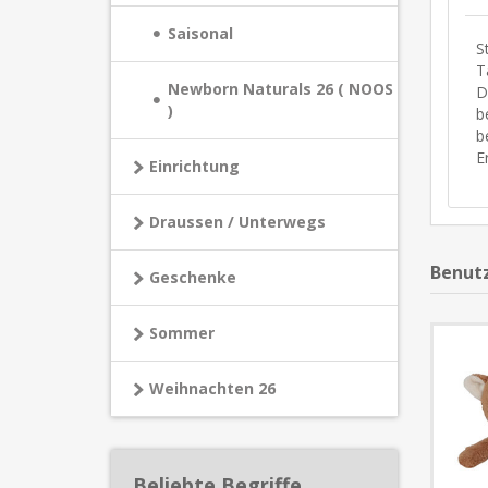
Saisonal
S
T
Newborn Naturals 26 ( NOOS
D
)
b
b
E
Einrichtung
Draussen / Unterwegs
Benutz
Geschenke
Sommer
Weihnachten 26
Beliebte Begriffe