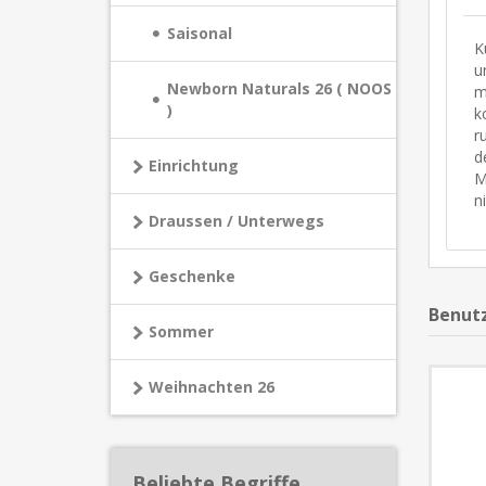
Saisonal
K
u
Newborn Naturals 26 ( NOOS
m
)
k
r
d
Einrichtung
M
n
Draussen / Unterwegs
Geschenke
Benutz
Sommer
Weihnachten 26
Beliebte Begriffe