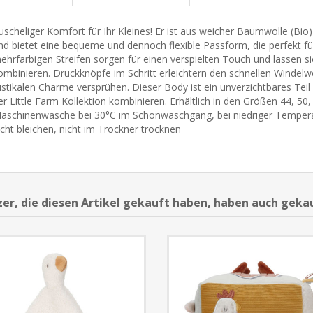
uscheliger Komfort für Ihr Kleines! Er ist aus weicher Baumwolle (Bio) 
nd bietet eine bequeme und dennoch flexible Passform, die perfekt für
ehrfarbigen Streifen sorgen für einen verspielten Touch und lassen si
ombinieren. Druckknöpfe im Schritt erleichtern den schnellen Windelw
ustikalen Charme versprühen. Dieser Body ist ein unverzichtbares Teil 
er Little Farm Kollektion kombinieren. Erhältlich in den Größen 44, 50
aschinenwäsche bei 30°C im Schonwaschgang, bei niedriger Temperatur
icht bleichen, nicht im Trockner trocknen
er, die diesen Artikel gekauft haben, haben auch geka