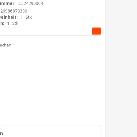
nummer:
CL24290004
720986873390
einheit:
1
Stk
n:
1
Stk
on