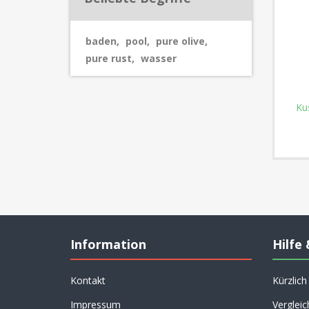
baden
,
pool
,
pure olive
,
pure rust
,
wasser
Ku
Information
Hilfe 
Kontakt
Kürzlic
Impressum
Vergleic