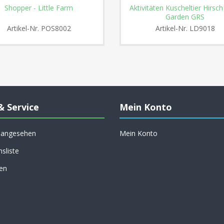
Shopper - Little Farm
Aktivitäten Kuscheltier Hirsch
Garden GRS
Artikel-Nr.
POS8002
Artikel-Nr.
LD9018
& Service
Mein Konto
h angesehen
Mein Konto
hsliste
en