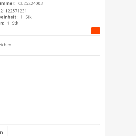
nummer:
CL25224003
721122571231
einheit:
1
Stk
n:
1
Stk
on