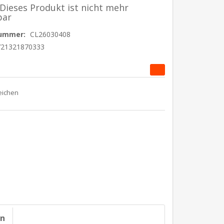
 Dieses Produkt ist nicht mehr
bar
nummer:
CL26030408
721321870333
on