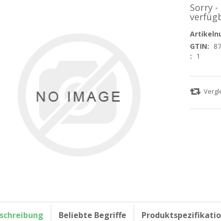
Sorry -
verfüg
Artikel
GTIN:
8
:
1
schreibung
Beliebte Begriffe
Produktspezifikati