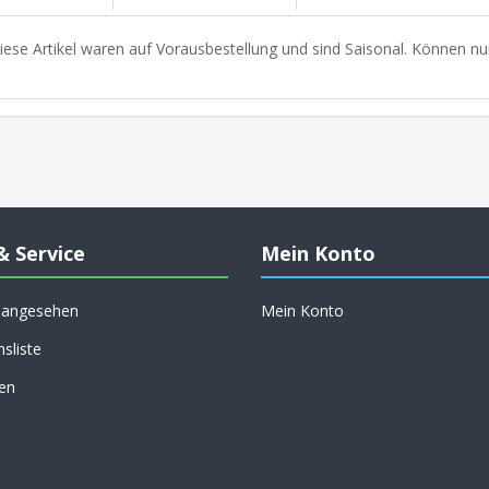
iese Artikel waren auf Vorausbestellung und sind Saisonal. Können nu
& Service
Mein Konto
h angesehen
Mein Konto
hsliste
en