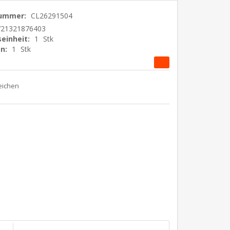
nummer:
CL26291504
721321876403
einheit:
1
Stk
n:
1
Stk