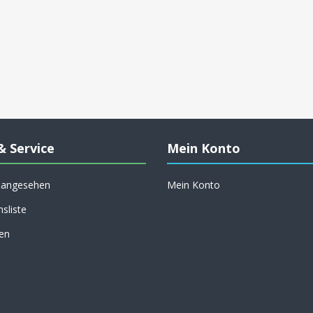
& Service
Mein Konto
h angesehen
Mein Konto
hsliste
en