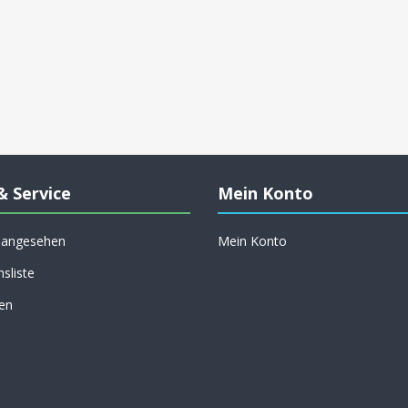
& Service
Mein Konto
h angesehen
Mein Konto
hsliste
en