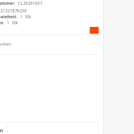
nummer:
CL26291007
721321876250
einheit:
1
Stk
n:
1
Stk
on