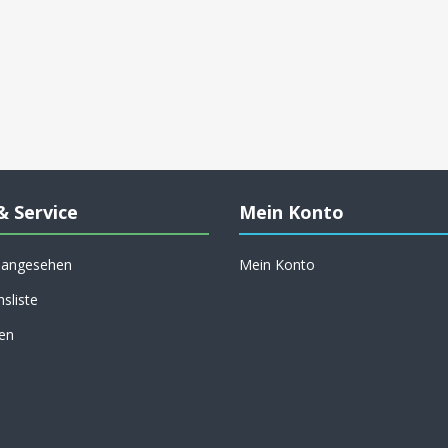
& Service
Mein Konto
h angesehen
Mein Konto
hsliste
en