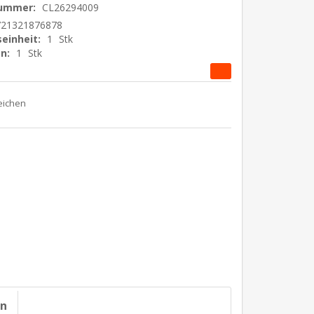
nummer:
CL26294009
721321876878
einheit:
1
Stk
n:
1
Stk
on