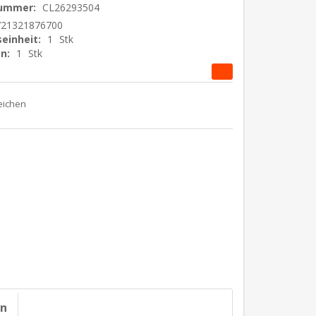
nummer:
CL26293504
721321876700
einheit:
1
Stk
n:
1
Stk
on