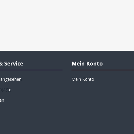
& Service
Mein Konto
h angesehen
Mein Konto
hsliste
en