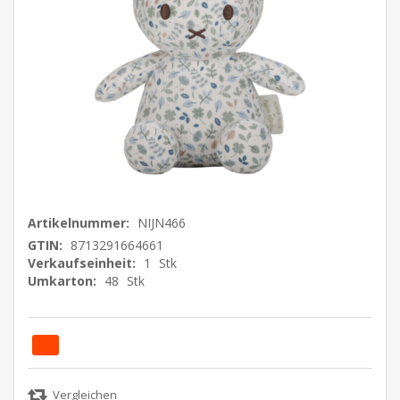
Artikelnummer:
NIJN466
GTIN:
8713291664661
Verkaufseinheit:
1
Stk
Umkarton:
48
Stk