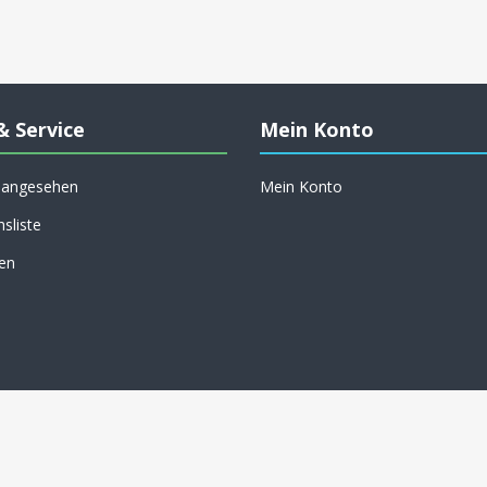
& Service
Mein Konto
h angesehen
Mein Konto
hsliste
en
Copyright © 2026 Rotweiss. Alle Rechte vorbehalten.