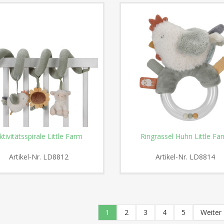
ktivitätsspirale Little Farm
Ringrassel Huhn Little Fa
Artikel-Nr.
LD8812
Artikel-Nr.
LD8814
1
2
3
4
5
Weiter