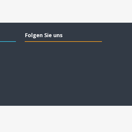
Folgen Sie uns
nopAccelerate Noble Theme
Theme by
nopAccelerate