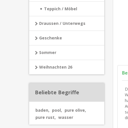
Teppich / Möbel
Draussen / Unterwegs
Geschenke
Sommer
Weihnachten 26
Be
D
Beliebte Begriffe
W
h
A
baden
,
pool
,
pure olive
,
s
pure rust
,
wasser
d