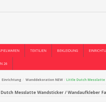
SPIELWAREN
TEXTILIEN
BEKLEIDUNG
EINRICHT
N 26
Einrichtung
Wanddekoration NEW
Little Dutch Messlatte
e Dutch Messlatte Wandsticker / Wandaufkleber Fa