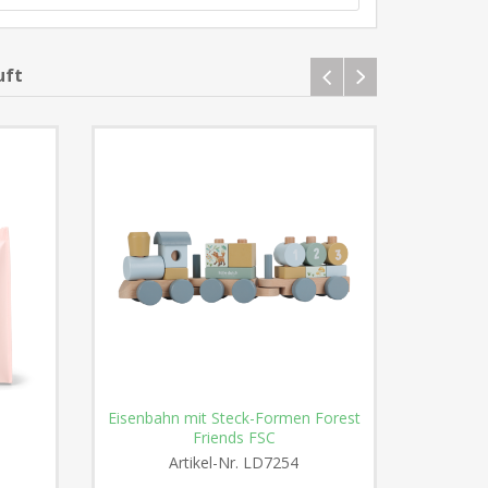
uft
Eisenbahn mit Steck-Formen Forest
Stoffbuch
Friends FSC
Artikel-Nr.
LD7254