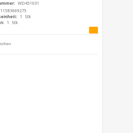
nummer:
WD451031
011583669275
einheit:
1
Stk
n:
1
Stk