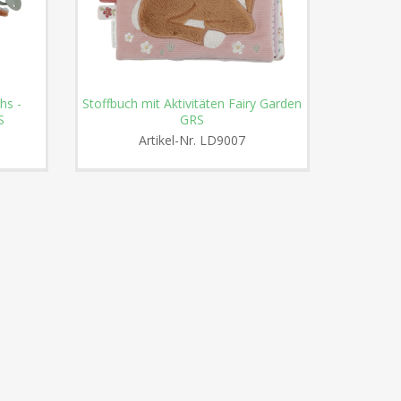
hs -
Stoffbuch mit Aktivitäten Fairy Garden
Stoffb
S
GRS
Artikel-Nr.
LD9007