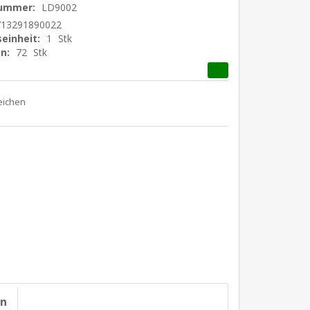
nummer:
LD9002
713291890022
einheit:
1
Stk
n:
72
Stk
on