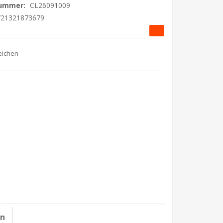
nummer:
CL26091009
721321873679
on