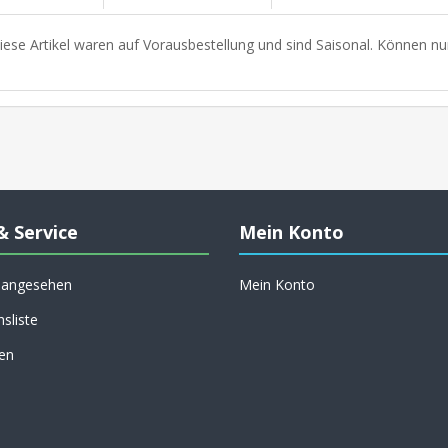
iese Artikel waren auf Vorausbestellung und sind Saisonal. Können nu
& Service
Mein Konto
h angesehen
Mein Konto
hsliste
en