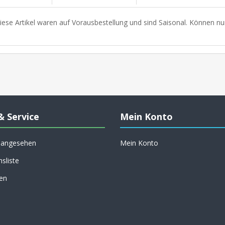
iese Artikel waren auf Vorausbestellung und sind Saisonal. Können nu
& Service
Mein Konto
h angesehen
Mein Konto
hsliste
en