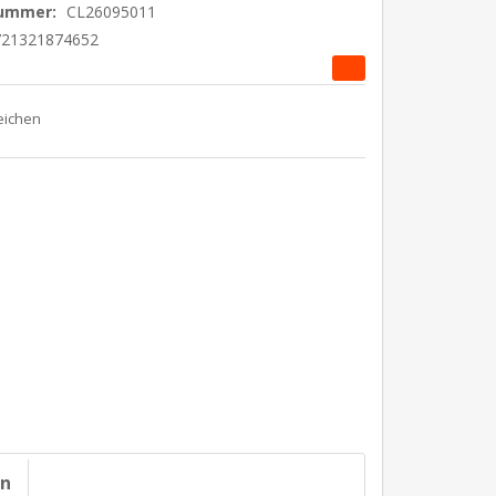
nummer:
CL26095011
721321874652
on