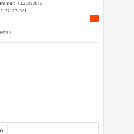
nummer:
CL26092016
721321874041
on