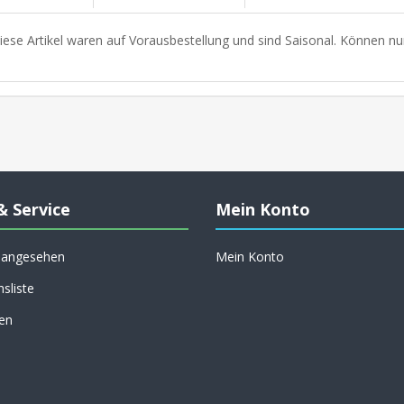
iese Artikel waren auf Vorausbestellung und sind Saisonal. Können nu
& Service
Mein Konto
h angesehen
Mein Konto
hsliste
en