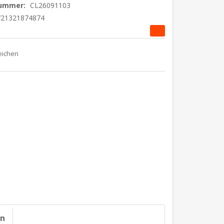
nummer:
CL26091103
721321874874
on