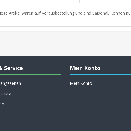
iese Artikel waren auf Vorausbestellung und sind Saisonal. Können nu
& Service
Mein Konto
h angesehen
Mein Konto
hsliste
en