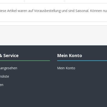
iese Artikel waren auf Vorausbestellung und sind Saisonal. Können nu
& Service
Mein Konto
h angesehen
Mein Konto
hsliste
en