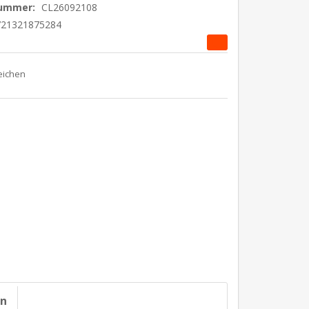
nummer:
CL26092108
721321875284
on