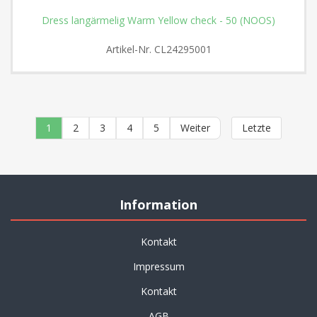
Dress langärmelig Warm Yellow check - 50 (NOOS)
Artikel-Nr.
CL24295001
1
2
3
4
5
Weiter
Letzte
Information
Kontakt
Impressum
Kontakt
AGB