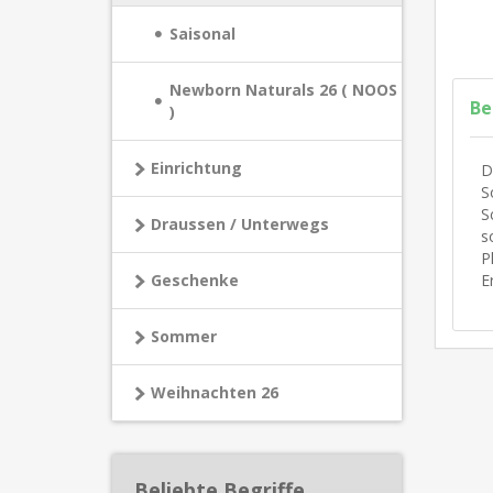
Saisonal
Newborn Naturals 26 ( NOOS
Be
)
Einrichtung
D
S
S
Draussen / Unterwegs
s
P
E
Geschenke
Sommer
Weihnachten 26
Beliebte Begriffe