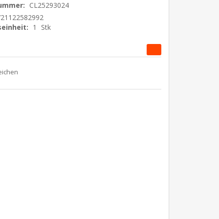
nummer:
CL25293024
721122582992
einheit:
1
Stk