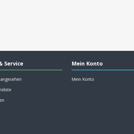
& Service
Mein Konto
h angesehen
Mein Konto
hsliste
en