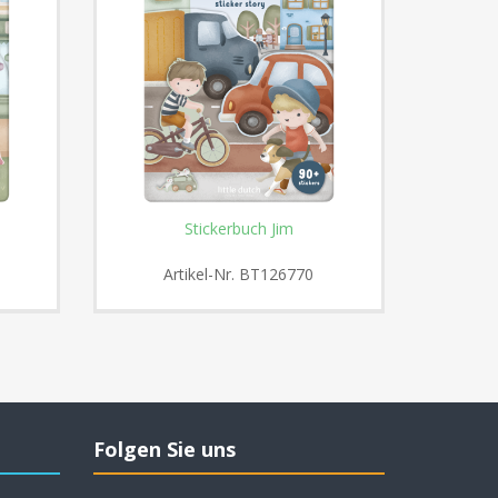
Stickerbuch Jim
Wiederver
Artikel-Nr.
BT126770
A
Folgen Sie uns