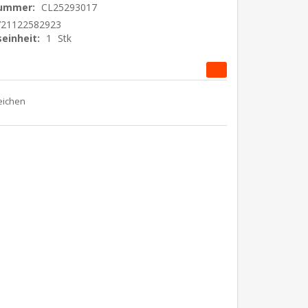
nummer:
CL25293017
721122582923
einheit:
1
Stk