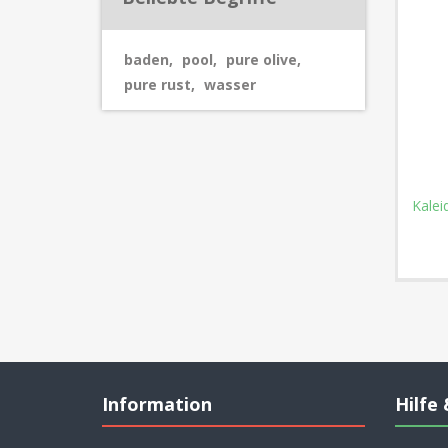
baden
,
pool
,
pure olive
,
pure rust
,
wasser
Kalei
Information
Hilfe 