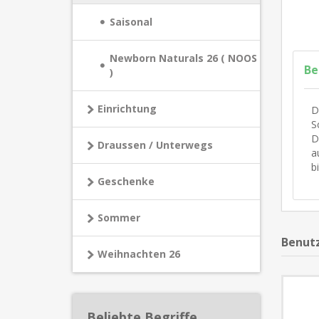
Saisonal
Newborn Naturals 26 ( NOOS
Be
)
Einrichtung
D
S
D
Draussen / Unterwegs
a
b
Geschenke
Sommer
Benutz
Weihnachten 26
Beliebte Begriffe