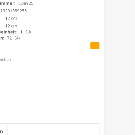
nummer:
LD8925
713291889255
12 cm
12 cm
einheit:
1
Stk
n:
72
Stk
on