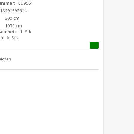
nummer:
LD9561
713291895614
300 cm
1050 cm
einheit:
1
Stk
n:
6
Stk