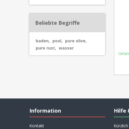
Beliebte Begriffe
baden
,
pool
,
pure olive
,
pure rust
,
wasser
Girla
Information
Hilfe 
Kontakt
Kürzlic