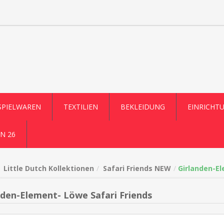
SPIELWAREN
TEXTILIEN
BEKLEIDUNG
EINRICHT
N 26
Little Dutch Kollektionen
Safari Friends NEW
Girlanden-El
nden-Element- Löwe Safari Friends