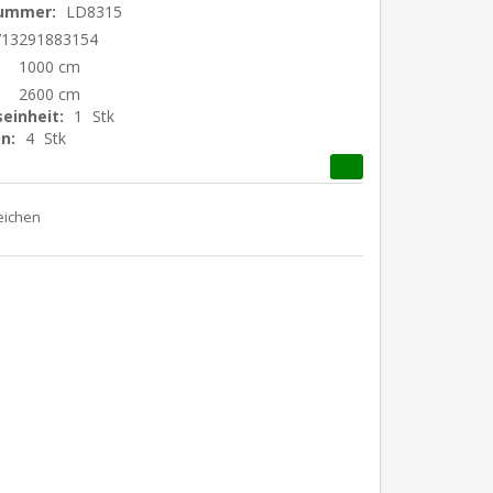
nummer:
LD8315
713291883154
1000 cm
2600 cm
einheit:
1
Stk
n:
4
Stk