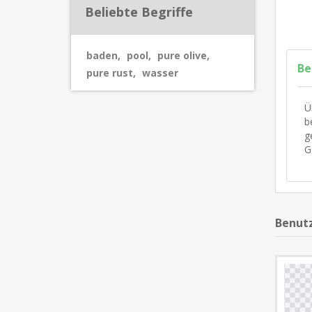
Beliebte Begriffe
baden
,
pool
,
pure olive
,
Be
pure rust
,
wasser
Ü
b
g
G
Benutz