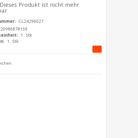
 Dieses Produkt ist nicht mehr
bar
nummer:
CL24296027
720986878159
einheit:
1
Stk
n:
1
Stk