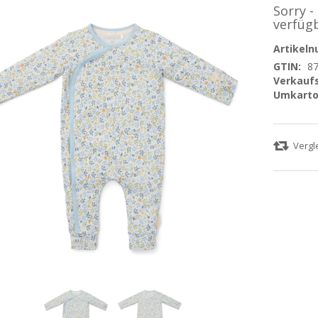
Sorry -
verfüg
Artikel
GTIN:
8
Verkaufs
Umkarto