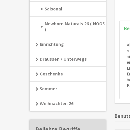
Saisonal
Newborn Naturals 26 ( NOOS
Be
)
Einrichtung
A
r
n
Draussen / Unterwegs
e
E
E
Geschenke
b
B
Sommer
Weihnachten 26
Benutz
Beliebte Begriffe