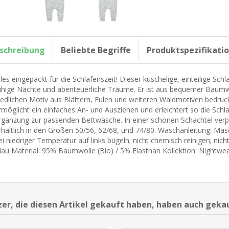
schreibung
Beliebte Begriffe
Produktspezifikati
lles eingepackt für die Schlafenszeit! Dieser kuschelige, einteilige Schl
uhige Nächte und abenteuerliche Träume. Er ist aus bequemer Baumwol
iedlichen Motiv aus Blättern, Eulen und weiteren Waldmotiven bedruc
rmöglicht ein einfaches An- und Ausziehen und erleichtert so die Schla
rgänzung zur passenden Bettwäsche. In einer schönen Schachtel verpa
rhältlich in den Größen 50/56, 62/68, und 74/80. Waschanleitung: M
ei niedriger Temperatur auf links bügeln; nicht chemisch reinigen; nich
lau Material: 95% Baumwolle (Bio) / 5% Elasthan Kollektion: Nightwea
er, die diesen Artikel gekauft haben, haben auch geka