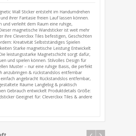
agnetic Wall Sticker entsteht im Handumdrehen
 und ihrer Fantasie freien Lauf lassen können.
n und verleiht dem Raum eine ruhige,
 Dieser magnetische Wandsticker ist weit mehr
er ihre Cleverclixx Tiles befestigen, Geschichten
ern: Kreativität Selbstständiges Spielen
gkeiten Starke magnetische Leistung Entwickelt
Die leistungsstarke Magnetschicht sorgt dafür,
en und spielen können. Stilvolles Design für
llen Muster – nur eine ruhige Basis, die perfekt
 anzubringen & rückstandslos entfernbar
 einfach angebracht Rückstandslos entfernbar,
gestaltete Räume Langlebig & praktisch
hen Gebrauch entwickelt Produktdetails Größe:
icker Geeignet für: Cleverclixx Tiles & andere
uft