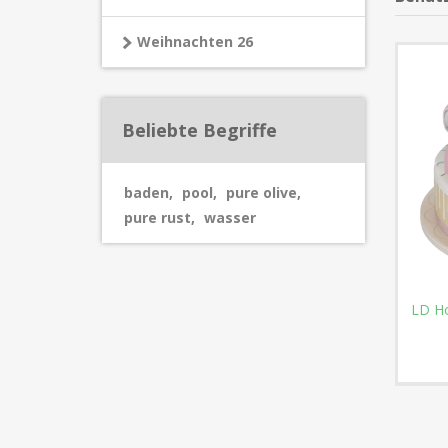
Weihnachten 26
Beliebte Begriffe
baden
,
pool
,
pure olive
,
pure rust
,
wasser
LD Ho