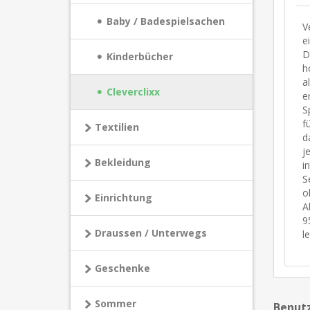
Baby / Badespielsachen
V
e
D
Kinderbücher
h
a
Cleverclixx
e
S
f
Textilien
d
j
Bekleidung
i
S
o
Einrichtung
A
9
Draussen / Unterwegs
l
Geschenke
Sommer
Benutz