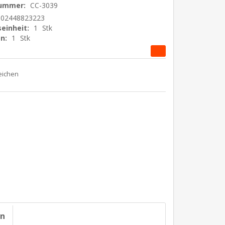
nummer:
CC-3039
502448823223
einheit:
1
Stk
n:
1
Stk
on