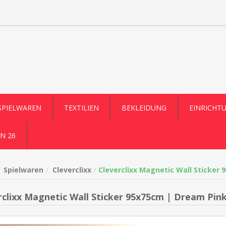
SPIELWAREN
TEXTILIEN
BEKLEIDUNG
EINRICHT
N 26
Spielwaren
Cleverclixx
Cleverclixx Magnetic Wall Sticker
rclixx Magnetic Wall Sticker 95x75cm | Dream Pin