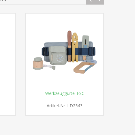
Werkzeuggürtel FSC
Cleverc
9
Artikel-Nr.
LD2543