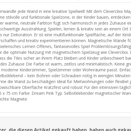
erwandle jede Wand in eine kreative Spielwelt Mit dem Cleverclixx M
ine stilvolle und funktionale Spielzone, in der Kinder bauen, entdecken
er warme, neutrale Farbton fügt sich harmonisch in jedes Zuhause ei
ochwertige Ausstrahlung. Spielen, lernen & kreativ sein an einem Ort
ls nur Dekoration. Er ist eine multifunktionale Spielfläche, auf der Kind
rschaffen und kreativ experimentieren können. Magnetische Wände förd
pielerisches Lernen Offenes, fantasievolles Spiel Problemlösungsfähi
ür die optimale Nutzung mit magnetischem Spielzeug wie Cleverclixx. 
ass die Tiles sicher an ihrem Platz bleiben und Kinder unbeschwert bau
edes Zuhause Die Farbe ist warm, zeitlos und minimalistisch. Keine gre
n moderne Kinderzimmer, Spielzimmer oder Wohnräume passt. Einfach
elbstklebend – kein Bohren oder Schrauben nötig In wenigen Minuten
hne die Wand zu beschädigen Ideal für Mietwohnungen oder flexibel 
bwischbare Oberfläche Kratzfest und robust Für den intensiven täglic
5 x 75 cm Farbe: Dream Pink Typ: Selbstklebender magnetischer Wandst
eichte Magnete
er, die diesen Artikel gekauft haben, haben auch geka