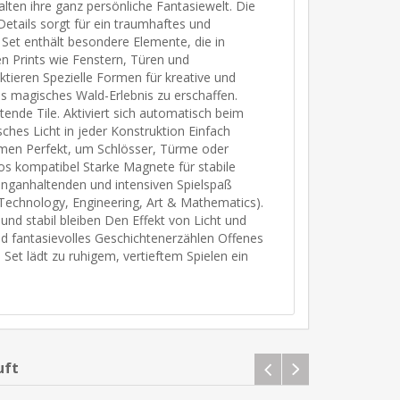
lten ihre ganz persönliche Fantasiewelt. Die
etails sorgt für ein traumhaftes und
 Set enthält besondere Elemente, die in
en Prints wie Fenstern, Türen und
tieren Spezielle Formen für kreative und
tes magisches Wald-Erlebnis zu erschaffen.
tende Tile. Aktiviert sich automatisch beim
hes Licht in jeder Konstruktion Einfach
umen Perfekt, um Schlösser, Türme oder
os kompatibel Starke Magnete für stabile
langanhaltenden und intensiven Spielspaß
 Technology, Engineering, Art & Mathematics).
nd stabil bleiben Den Effekt von Licht und
 fantasievolles Geschichtenerzählen Offenes
s Set lädt zu ruhigem, vertieftem Spielen ein
uft