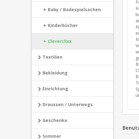
F
K
Baby / Badespielsachen
b
a
Kinderbücher
N
e
M
Cleverclixx
V
w
Textilien
g
B
C
Bekleidung
B
T
Einrichtung
S
u
Draussen / Unterwegs
Geschenke
Benutz
Sommer