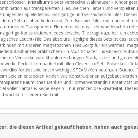
eenschlösser, Kristalltürme oder versteckte Waldhäuser – Kinder gesta
ombination aus transparenten Tiles, weichen Farben und verspielten D
eruhigendes Spielerlebnis. Einzigartige und verzaubernde Tiles. Dieses
nderen Sets nicht zu finden sind. Zum Beispiel: Tiles mit märchenhaft
aturmotiven Transparente Elemente, die das Licht wunderschön reflek
inzigartige Konstruktionen Jedes einzelne Tile trägt dazu bei, ein ech
agisches Leucht-Tile. Das absolute Highlight dieses Sets ist das leuch
erbinden mit anderen magnetischen Tiles Sorgt für ein warmes, magisc
iederaufladbar Mit praktischem Ein-/Aus-Schalter – ideal beim Aufrä
eheime Verstecke zum Strahlen zu bringen. Stark, sicher und grenzenl
auwerke Perfekt kompatibel mit allen Cleverclixx Sets Entwickelt für 
leverclixx fördert spielerisch wichtige STEAM-Kompetenzen (Science,
eim Spielen entdecken Kinder: Wie Konstruktionen aufgebaut werden u
ransparenz Räumliches Denken und Formenverständnis Kreativität und
piel voller Fantasie. Keine Regeln – nur grenzenlose Kreativität. Diese
nd wächst mit jedem Kind mit.
er, die diesen Artikel gekauft haben, haben auch geka