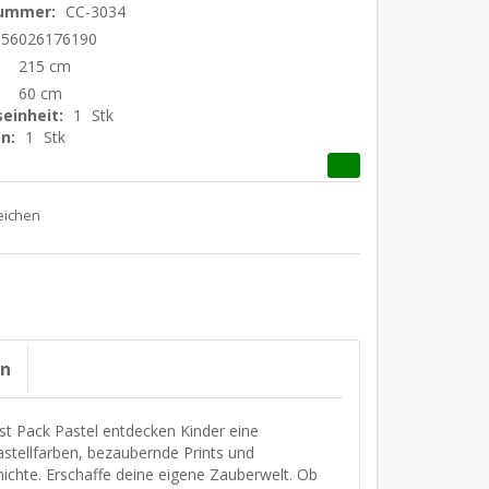
nummer:
CC-3034
156026176190
215 cm
60 cm
einheit:
1
Stk
n:
1
Stk
on
st Pack Pastel entdecken Kinder eine
astellfarben, bezaubernde Prints und
chte. Erschaffe deine eigene Zauberwelt. Ob